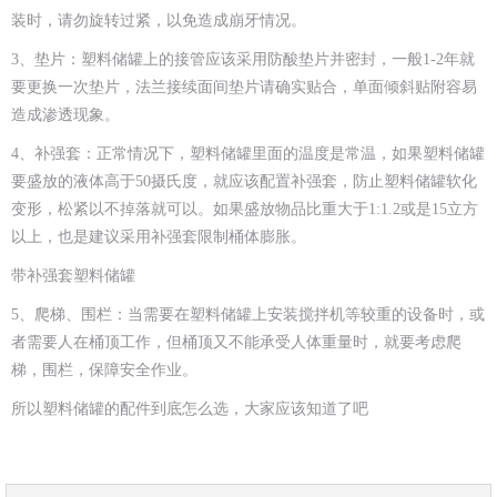
装时，请勿旋转过紧，以免造成崩牙情况。
3、垫片：塑料储罐上的接管应该采用防酸垫片并密封，一般1-2年就
要更换一次垫片，法兰接续面间垫片请确实贴合，单面倾斜贴附容易
造成渗透现象。
4、补强套：正常情况下，塑料储罐里面的温度是常温，如果塑料储罐
要盛放的液体高于50摄氏度，就应该配置补强套，防止塑料储罐软化
变形，松紧以不掉落就可以。如果盛放物品比重大于1:1.2或是15立方
以上，也是建议采用补强套限制桶体膨胀。
带补强套塑料储罐
5、爬梯、围栏：当需要在塑料储罐上安装搅拌机等较重的设备时，或
者需要人在桶顶工作，但桶顶又不能承受人体重量时，就要考虑爬
梯，围栏，保障安全作业。
所以塑料储罐的配件到底怎么选，大家应该知道了吧